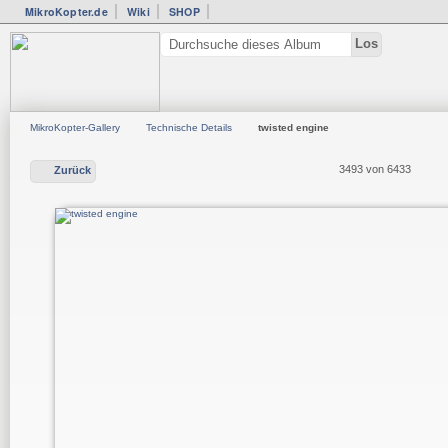
MikroKopter.de
Wiki
SHOP
MikroKopter-Gallery
Technische Details
twisted engine
3493 von 6433
Zurück